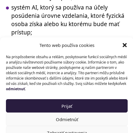
systém AI, ktorý sa používa na účely
posúdenia úrovne vzdelania, ktoré fyzická
osoba získa alebo ku ktorému bude mať
prístup;
systém AI, ktorý sa používa na nábor alebo
Tento web používa cookies
prijímanie zamestnancov do zamestnania,
Na prispôsobenie obsahu a reklám, poskytovanie funkcií sociálnych médií
na analýzu a filtrovanie žiadostí o prácu;
a analýzu návštevnosti používame súbory cookie. Informácie o tom, ako
používate naše webové stránky, poskytujeme aj našim partnerom v
systém AI, ktorý sa používa na hodnotenie
oblasti sociálnych médií, inzercie a analýzy. Títo partneri môžu príslušné
pracovnoprávnych podmienok, kariérneho
informácie skombinovať s ďalšími údajmi, ktoré ste im poskytli alebo ktoré
od vás získali, keď ste používali ich služby. Svoj súhlas môžete kedykoľvek
postupu, ukončenie zamestnania;
odmietnuť
.
systém AI, ktorý sa používa na stanovenie
úverovej bonity klienta alebo určenie jeho
Prijať
kreditného rizika;
Odmietnúť
systém AI, ktorý sa používa na výpočet
výšky poistného v prípade životného
Zobraziť nastavenia