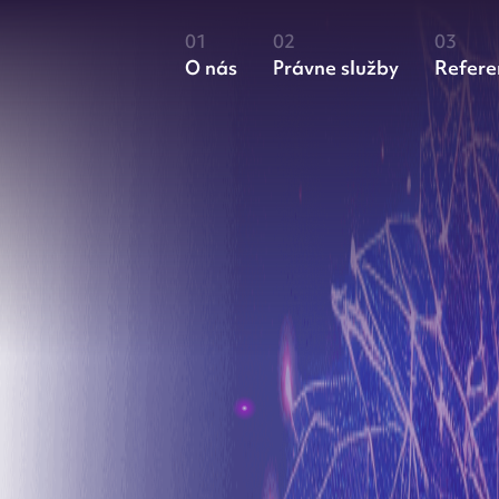
O nás
Právne služby
Refere