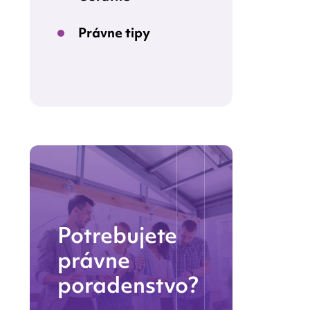
Právne tipy
Potrebujete
právne
poradenstvo?