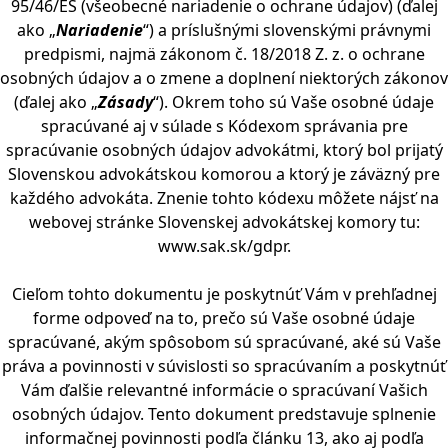
95/46/ES (všeobecné nariadenie o ochrane údajov) (ďalej
ako „
Nariadenie
“) a príslušnými slovenskými právnymi
predpismi, najmä zákonom č. 18/2018 Z. z. o ochrane
osobných údajov a o zmene a doplnení niektorých zákonov
(ďalej ako „
Zásady
“). Okrem toho sú Vaše osobné údaje
spracúvané aj v súlade s Kódexom správania pre
spracúvanie osobných údajov advokátmi, ktorý bol prijatý
Slovenskou advokátskou komorou a ktorý je záväzný pre
každého advokáta. Znenie tohto kódexu môžete nájsť na
webovej stránke Slovenskej advokátskej komory tu:
www.sak.sk/gdpr
.
Cieľom tohto dokumentu je poskytnúť Vám v prehľadnej
forme odpoveď na to, prečo sú Vaše osobné údaje
spracúvané, akým spôsobom sú spracúvané, aké sú Vaše
práva a povinnosti v súvislosti so spracúvaním a poskytnúť
Vám ďalšie relevantné informácie o spracúvaní Vašich
osobných údajov. Tento dokument predstavuje splnenie
informačnej povinnosti podľa článku 13, ako aj podľa