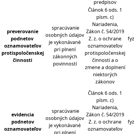
predpisov
Článok 6 ods. 1
písm. c)
Nariadenia,
spracúvanie
preverovanie
Zákon č. 54/2019
osobných údajov
podnetov
Z. z. o ochrane
fy
je vykonávané
oznamovate
ľ
ov
oznamovateľov
pri plnení
protispolo
č
enskej
protispoločenskej
zákonných
č
innosti
činnosti a o
povinností
zmene a doplnení
niektorých
zákonov
Článok 6 ods. 1
písm. c)
Nariadenia,
spracúvanie
evidencia
Zákon č. 54/2019
osobných údajov
podnetov
Z. z. o ochrane
fy
je vykonávané
oznamovate
ľ
ov
oznamovateľov
pri plnení