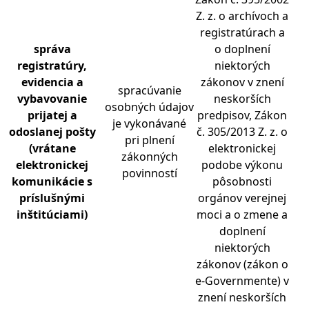
Z. z. o archívoch a
registratúrach a
správa
o doplnení
registratúry,
niektorých
evidencia a
zákonov v znení
spracúvanie
vybavovanie
neskorších
osobných údajov
prijatej a
predpisov, Zákon
je vykonávané
odoslanej po
š
ty
č. 305/2013 Z. z. o
pri plnení
(vrátane
elektronickej
zákonných
elektronickej
podobe výkonu
povinností
komunikácie s
pôsobnosti
príslu
š
nými
orgánov verejnej
in
š
titúciami)
moci a o zmene a
doplnení
niektorých
zákonov (zákon o
e-Governmente) v
znení neskorších