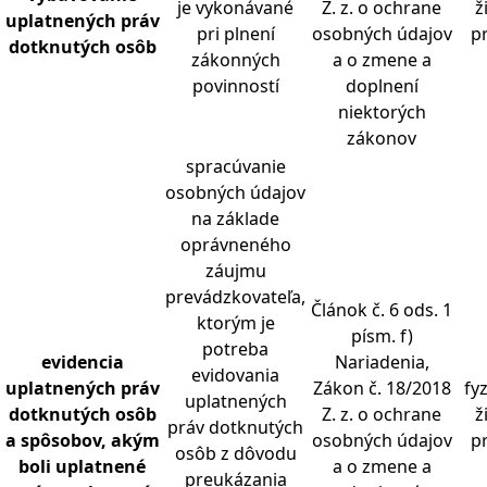
je vykonávané
Z. z. o ochrane
ž
uplatnených práv
pri plnení
osobných údajov
p
dotknutých osôb
zákonných
a o zmene a
povinností
doplnení
niektorých
zákonov
spracúvanie
osobných údajov
na základe
oprávneného
záujmu
prevádzkovateľa,
Článok č. 6 ods. 1
ktorým je
písm. f)
potreba
evidencia
Nariadenia,
evidovania
uplatnených práv
Zákon č. 18/2018
fy
uplatnených
dotknutých osôb
Z. z. o ochrane
ž
práv dotknutých
a spôsobov, akým
osobných údajov
p
osôb z dôvodu
boli uplatnené
a o zmene a
preukázania