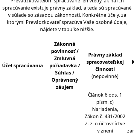
Prevádzkovateľom spracúvané len vtedy, ak na ich
spracúvanie existuje právny základ, a teda sú spracúvané
v súlade so zásadou zákonnosti. Konkrétne účely, za
ktorými Prevádzkovateľ spracúva Vaše osobné údaje,
nájdete v tabuľke nižšie.
Zákonná
povinnos
ť
/
Právny základ
Zmluvná
spracovate
ľ
skej
Ú
č
el spracúvania
po
ž
iadavka /
č
innosti
Súhlas /
(nepovinné)
Oprávnený
záujem
Článok 6 ods. 1
písm. c)
Nariadenia,
Zákon č. 431/2002
Z. z. o účtovníctve
v znení
za