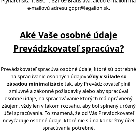
Plynárenská 1, BBC 1, 821 09 Bratislava, alebo e-mailom na
e-mailovú adresu
gdpr@legalion.sk
.
Aké Vaše osobné údaje
Prevádzkovateľ spracúva?
Prevádzkovateľ spracúva osobné údaje, ktoré sú potrebné
na spracúvanie osobných údajov
vždy v súlade so
zásadou minimalizácie
tak, aby Prevádzkovateľ plnil
zmluvné a zákonné požiadavky alebo aby spracúval
osobné údaje, na spracovávanie ktorých má oprávnený
záujem, vždy len v takom rozsahu, aby bol splnený určený
účel spracúvania. To znamená, že od Vás Prevádzkovateľ
nevyžaduje osobné údaje, ktoré nie sú na konkrétny účel
spracúvania potrebné.