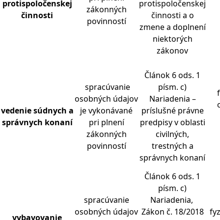
protispolo
č
enskej
protispoločenskej
zákonných
č
innosti
činnosti a o
povinností
zmene a doplnení
niektorých
zákonov
Článok 6 ods. 1
spracúvanie
písm. c)
osobných údajov
Nariadenia –
vedenie súdnych a
je vykonávané
príslušné právne
správnych konaní
pri plnení
predpisy v oblasti
zákonných
civilných,
povinností
trestných a
správnych konaní
Článok 6 ods. 1
písm. c)
spracúvanie
Nariadenia,
osobných údajov
Zákon č. 18/2018
fy
vybavovanie