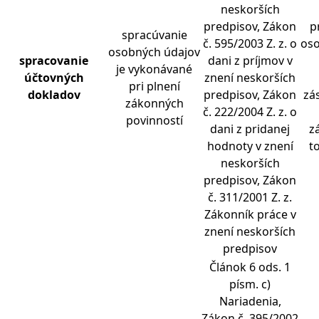
neskorších
predpisov, Zákon
p
spracúvanie
č. 595/2003 Z. z. o
oso
osobných údajov
spracovanie
dani z príjmov v
je vykonávané
ú
č
tovných
znení neskorších
pri plnení
dokladov
predpisov, Zákon
zá
zákonných
č. 222/2004 Z. z. o
povinností
dani z pridanej
z
hodnoty v znení
to
neskorších
predpisov, Zákon
č. 311/2001 Z. z.
Zákonník práce v
znení neskorších
predpisov
Článok 6 ods. 1
písm. c)
Nariadenia,
Zákon č. 395/2002