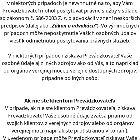
v niektorých prípadoch je nevyhnutné na to, aby Vám
Prevádzkovateľ mohol poskytovať právne služby v súlade
so zákonom č. 586/2003 Z. z. o advokácii v znení neskorších
predpisov (ďalej ako „
Zákon o advokácii
“). Vo výnimočných
prípadoch môže neposkytnutie Vašich osobných údajov
viesť k odmietnutiu poskytovania právnych služieb.
V niektorých prípadoch získava Prevádzkovateľ Vaše
osobné údaje aj z iných zdrojov ako od Vás, a to napríklad
od orgánov verejnej moci, z verejne dostupných zdrojov,
prípadne od iných osôb.
Ak nie ste klientom Prevádzkovateľa
V prípade, ak nie ste klientom Prevádzkovateľa, získava
Prevádzkovateľ Vaše osobné údaje zväčša priamo od
svojich klientov, z verejných zdrojov alebo od orgánov
verejnej moci (napr. ak ste protistranou v konaní).
V uvedenom prípade môže Prevádzkovateľ získavať Vaše