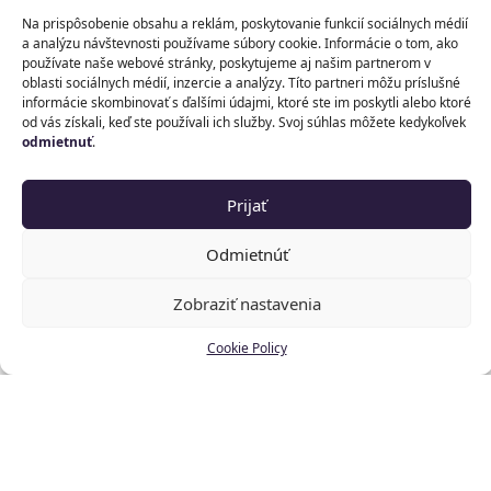
Na prispôsobenie obsahu a reklám, poskytovanie funkcií sociálnych médií
vlastníkom obsahu vytvoreného
a analýzu návštevnosti používame súbory cookie. Informácie o tom, ako
prostredníctvom AI nástrojov – či už ide o
používate naše webové stránky, poskytujeme aj našim partnerom v
oblasti sociálnych médií, inzercie a analýzy. Títo partneri môžu príslušné
výstupy v podobe textov, grafiky, alebo
informácie skombinovať s ďalšími údajmi, ktoré ste im poskytli alebo ktoré
komplexnejších technických riešení.
od vás získali, keď ste používali ich služby. Svoj súhlas môžete kedykoľvek
odmietnuť
.
Prijať
Odmietnúť
Zobraziť nastavenia
Cookie Policy