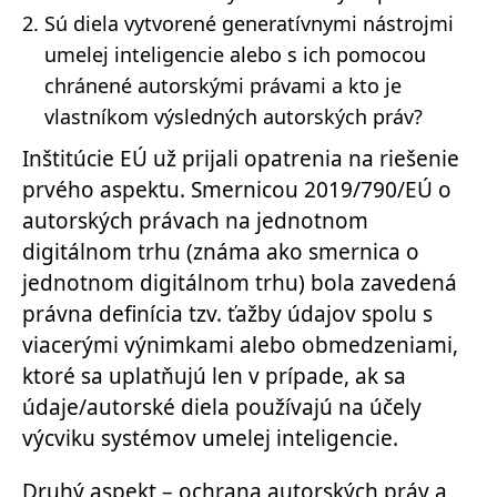
Sú diela vytvorené generatívnymi nástrojmi
umelej inteligencie alebo s ich pomocou
chránené autorskými právami a kto je
vlastníkom výsledných autorských práv?
Inštitúcie EÚ už prijali opatrenia na riešenie
prvého aspektu.
Smernicou 2019/790/EÚ
o
autorských právach na jednotnom
digitálnom trhu (známa ako smernica o
jednotnom digitálnom trhu) bola zavedená
právna definícia tzv. ťažby údajov spolu s
viacerými výnimkami alebo obmedzeniami,
ktoré sa uplatňujú len v prípade, ak sa
údaje/autorské diela používajú na účely
výcviku systémov umelej inteligencie.
Druhý aspekt – ochrana autorských práv a