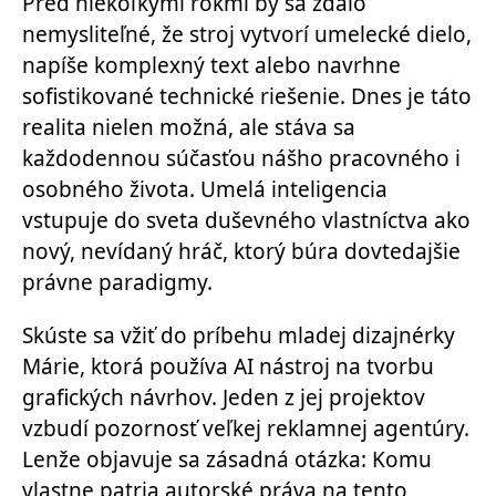
Pred niekoľkými rokmi by sa zdalo
nemysliteľné, že stroj vytvorí umelecké dielo,
napíše komplexný text alebo navrhne
sofistikované technické riešenie. Dnes je táto
realita nielen možná, ale stáva sa
každodennou súčasťou nášho pracovného i
osobného života. Umelá inteligencia
vstupuje do sveta duševného vlastníctva ako
nový, nevídaný hráč, ktorý búra dovtedajšie
právne paradigmy.
Skúste sa vžiť do príbehu mladej dizajnérky
Márie, ktorá používa AI nástroj na tvorbu
grafických návrhov. Jeden z jej projektov
vzbudí pozornosť veľkej reklamnej agentúry.
Lenže objavuje sa zásadná otázka: Komu
vlastne patria autorské práva na tento