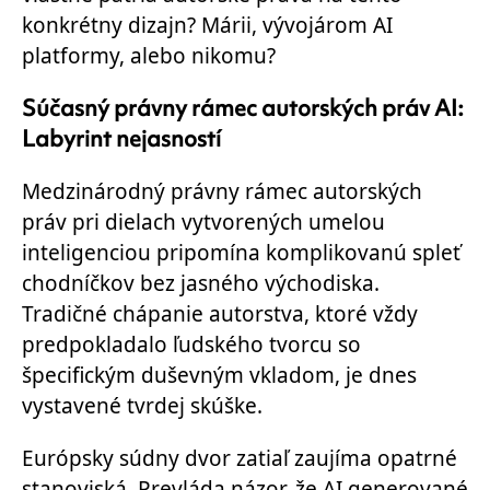
konkrétny dizajn? Márii, vývojárom AI
platformy, alebo nikomu?
Súčasný právny rámec autorských práv AI:
Labyrint nejasností
Medzinárodný právny rámec
autorských
práv pri dielach vytvorených umelou
inteligenciou pripomína komplikovanú spleť
chodníčkov bez jasného východiska.
Tradičné chápanie autorstva, ktoré vždy
predpokladalo ľudského tvorcu so
špecifickým duševným vkladom, je dnes
vystavené tvrdej skúške.
Európsky súdny dvor zatiaľ zaujíma opatrné
stanoviská. Prevláda názor, že AI generované