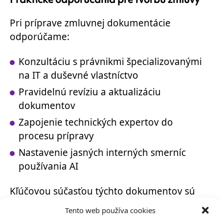
Pri príprave zmluvnej dokumentácie
odporúčame:
Konzultáciu s právnikmi špecializovanými
na IT a duševné vlastníctvo
Pravidelnú revíziu a aktualizáciu
dokumentov
Zapojenie technických expertov do
procesu prípravy
Nastavenie jasných interných smerníc
používania AI
Kľúčovou súčasťou týchto dokumentov sú
doložky upravujúce vlastnícke práva. Firmy
Tento web používa cookies
potrebujú jasnú definíciu, kto je skutočným