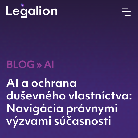
BLOG
»
AI
AI a ochrana
duševného vlastníctva:
Navigácia právnymi
výzvami súčasnosti