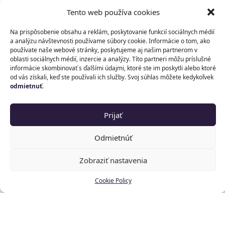
nasadzujúceho subjektu (deployer),
Tento web používa cookies
prípadne môžete byť distribútor alebo
Na prispôsobenie obsahu a reklám, poskytovanie funkcií sociálnych médií
dovozca. Od tohto sa odvíjajú aj povinnosti,
a analýzu návštevnosti používame súbory cookie. Informácie o tom, ako
ktoré musíte splniť.
používate naše webové stránky, poskytujeme aj našim partnerom v
oblasti sociálnych médií, inzercie a analýzy. Títo partneri môžu príslušné
informácie skombinovať s ďalšími údajmi, ktoré ste im poskytli alebo ktoré
od vás získali, keď ste používali ich služby. Svoj súhlas môžete kedykoľvek
Určte, kto je za AI zodpovedný
odmietnuť
.
Bez jasnej zodpovednosti sa nestane nič.
AI Officer
Niekoho treba určiť za
— osobu,
Prijať
ktorá dohliada na to, aké AI systémy firma
Odmietnúť
používa, ako sú nastavené a či sú v súlade s
pravidlami.
Zobraziť nastavenia
V menších firmách túto rolu môže zastávať aj
Cookie Policy
existujúci zamestnanec. Dôležité je, aby
zodpovednosť bola nastavená a nebola
rozptýlená medzi všetkých — a teda fakticky