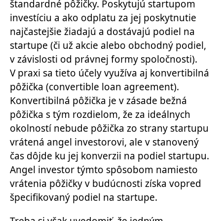
štandardné pôžičky. Poskytujú startupom
investíciu a ako odplatu za jej poskytnutie
najčastejšie žiadajú a dostávajú podiel na
startupe (či už akcie alebo obchodný podiel,
v závislosti od právnej formy spoločnosti).
V praxi sa tieto účely využíva aj konvertibilná
pôžička (convertible loan agreement).
Konvertibilná pôžička je v zásade bežná
pôžička s tým rozdielom, že za ideálnych
okolností nebude pôžička zo strany startupu
vrátená angel investorovi, ale v stanovený
čas dôjde ku jej konverzii na podiel startupu.
Angel investor týmto spôsobom namiesto
vrátenia pôžičky v budúcnosti získa vopred
špecifikovaný podiel na startupe.
Treba si však uvedomiť, že jedným