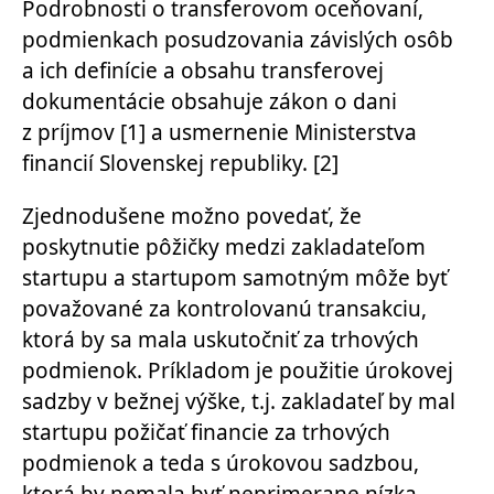
Podrobnosti o transferovom oceňovaní,
podmienkach posudzovania závislých osôb
a ich definície a obsahu transferovej
dokumentácie obsahuje zákon o dani
z príjmov
[1]
a usmernenie Ministerstva
financií Slovenskej republiky.
[2]
Zjednodušene možno povedať, že
poskytnutie pôžičky medzi zakladateľom
startupu a startupom samotným môže byť
považované za kontrolovanú transakciu,
ktorá by sa mala uskutočniť za trhových
podmienok. Príkladom je použitie úrokovej
sadzby v bežnej výške, t.j. zakladateľ by mal
startupu požičať financie za trhových
podmienok a teda s úrokovou sadzbou,
ktorá by nemala byť neprimerane nízka