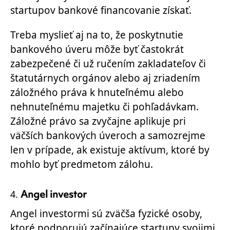
startupov bankové financovanie získať.
Treba myslieť aj na to, že poskytnutie
bankového úveru môže byť častokrát
zabezpečené či už ručením zakladateľov či
štatutárnych orgánov alebo aj zriadením
záložného práva k hnuteľnému alebo
nehnuteľnému majetku či pohľadávkam.
Záložné právo sa zvyčajne aplikuje pri
väčších bankových úveroch a samozrejme
len v prípade, ak existuje aktívum, ktoré by
mohlo byť predmetom zálohu.
Angel investor
Angel investormi sú zväčša fyzické osoby,
ktoré podporujú začínajúce startupy svojimi