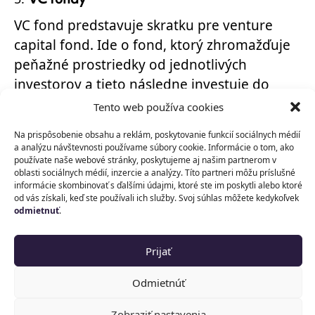
VC fond predstavuje skratku pre venture
capital fond. Ide o fond, ktorý zhromažďuje
peňažné prostriedky od jednotlivých
investorov a tieto následne investuje do
začínajúcich startupov. Na to, aby startup
Tento web používa cookies
získal investíciu od VC fondu však musí mať
Na prispôsobenie obsahu a reklám, poskytovanie funkcií sociálnych médií
určitý potenciál. To, či má startup potenciál
a analýzu návštevnosti používame súbory cookie. Informácie o tom, ako
posudzuje práve VC fond, ktorý má záujem
používate naše webové stránky, poskytujeme aj našim partnerom v
oblasti sociálnych médií, inzercie a analýzy. Títo partneri môžu príslušné
doň investovať. Aj napriek tomu je tento typ
informácie skombinovať s ďalšími údajmi, ktoré ste im poskytli alebo ktoré
od vás získali, keď ste používali ich služby. Svoj súhlas môžete kedykoľvek
investovania startupov v praxi pomerne
odmietnuť
.
rozšírený.
Prijať
Obdobne ako angel investori, aj VC fond
poskytuje startupu investíciu buď do jeho
Odmietnúť
základného imania alebo do iných fondov
tvorených startupom, napr. do kapitálových
Zobraziť nastavenia