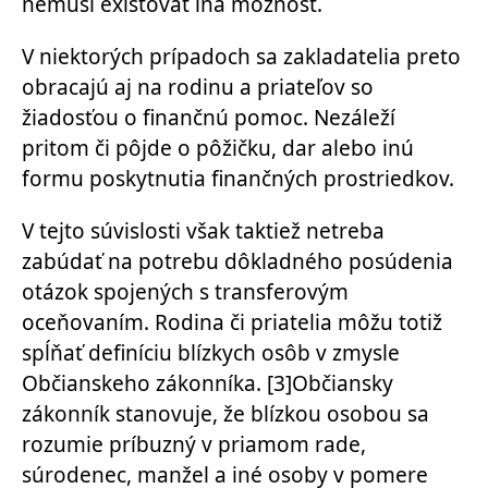
nemusí existovať iná možnosť.
V niektorých prípadoch sa zakladatelia preto
obracajú aj na rodinu a priateľov so
žiadosťou o finančnú pomoc. Nezáleží
pritom či pôjde o pôžičku, dar alebo inú
formu poskytnutia finančných prostriedkov.
V tejto súvislosti však taktiež netreba
zabúdať na potrebu dôkladného posúdenia
otázok spojených s transferovým
oceňovaním. Rodina či priatelia môžu totiž
spĺňať definíciu blízkych osôb v zmysle
Občianskeho zákonníka.
[3]
Občiansky
zákonník stanovuje, že blízkou osobou sa
rozumie príbuzný v priamom rade,
súrodenec, manžel a iné osoby v pomere