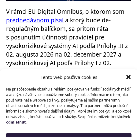
V rámci EU Digital Omnibus, o ktorom som
prednedávnom písal
a ktorý bude de-
regulačným balíčkom, sa pritom ráta
s posunutím účinnosti pravidiel pre
vysokorizikové systémy AI podľa Prílohy III z
02. augusta 2026 na 02. december 2027 a
vysokorizikovej AI podľa Prílohy I z 02.
augusta 2027 na 02. august 2028.
Tento web používa cookies
Na prispôsobenie obsahu a reklám, poskytovanie funkcií sociálnych médií
a analýzu návštevnosti používame súbory cookie. Informácie o tom, ako
Všetky povinnosti, o ktorých som písal pri
používate naše webové stránky, poskytujeme aj našim partnerom v
oblasti sociálnych médií, inzercie a analýzy. Títo partneri môžu príslušné
vysokorizikovej AI platia pre nové systémy AI
informácie skombinovať s ďalšími údajmi, ktoré ste im poskytli alebo ktoré
od vás získali, keď ste používali ich služby. Svoj súhlas môžete kedykoľvek
uvedené na trh od 02. augusta 2026. Pre
odmietnuť
.
vysokorizikovýé systémy AI, ktoré boli
uvedené na trh pred 02. augustom 2026