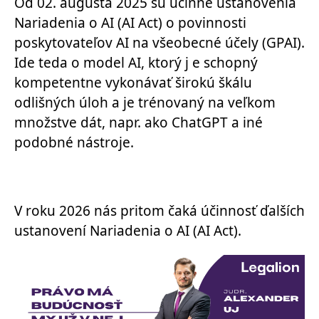
Od 02. augusta 2025 sú účinné ustanovenia
Nariadenia o AI (AI Act) o povinnosti
poskytovateľov AI na všeobecné účely (GPAI).
Ide teda o model AI, ktorý j e schopný
kompetentne vykonávať širokú škálu
odlišných úloh a je trénovaný na veľkom
množstve dát, napr. ako ChatGPT a iné
podobné nástroje.
V roku 2026 nás pritom čaká účinnosť ďalších
ustanovení Nariadenia o AI (AI Act).