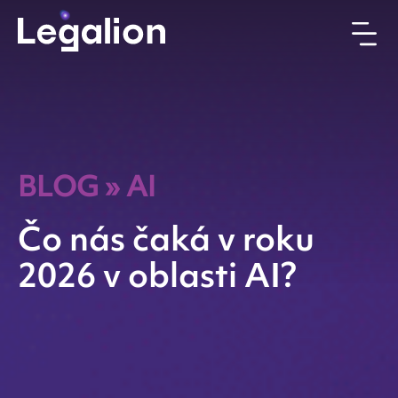
BLOG
»
AI
Čo nás čaká v roku
2026 v oblasti AI?