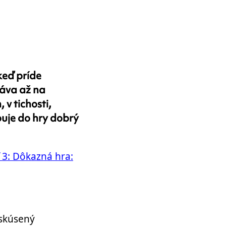
keď príde
ráva až na
v tichosti,
puje do hry dobrý
3: Dôkazná hra:
 skúsený