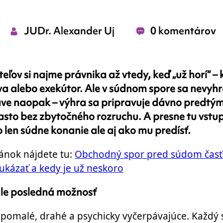
JUDr. Alexander Uj
0 komentárov
ľov si najme právnika až vtedy, keď „už horí“ – 
va alebo exekútor. Ale v súdnom spore sa nevyh
ve naopak – výhra sa pripravuje dávno predtým, 
asto bez zbytočného rozruchu. A presne tu vstu
o len súdne konanie ale aj ako mu predísť.
ánok nájdete tu:
Obchodný spor pred súdom časť 
ukázať a kedy je už neskoro
 ale posledná možnosť
 pomalé, drahé a psychicky vyčerpávajúce. Každý