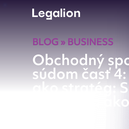
BLOG
»
BUSINESS
Obchodný spo
súdom časť 4
ako stratég: 
konanie a ako