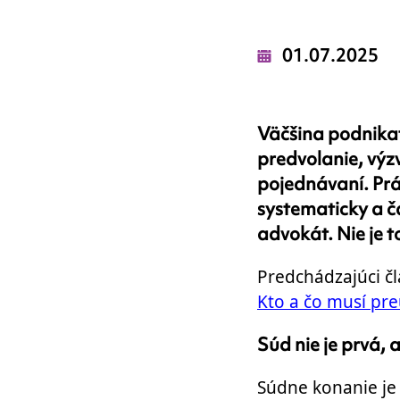
01.07.2025
Väčšina podnikate
predvolanie, výz
pojednávaní. Prá
systematicky a č
advokát. Nie je t
Predchádzajúci čl
Kto a čo musí pre
Súd nie je prvá,
Súdne konanie je