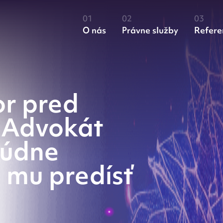
O nás
Právne služby
Refere
r pred
: Advokát
Súdne
 mu predísť