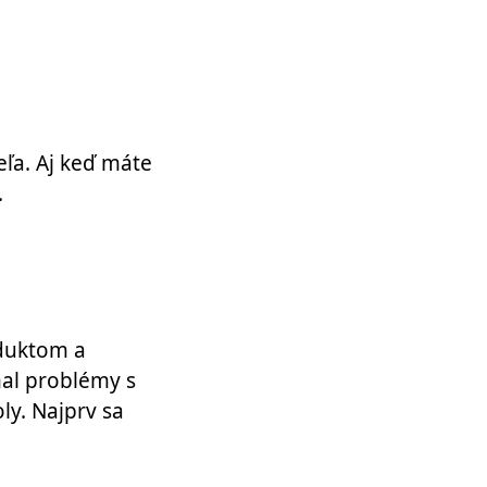
eľa. Aj keď máte
.
oduktom a
al problémy s
ly. Najprv sa