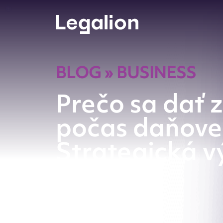
BLOG
»
BUSINESS
Prečo sa dať 
počas daňovej
Strategická v
luxus