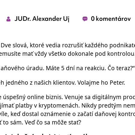
JUDr. Alexander Uj
0 komentárov
Dve slová, ktoré vedia rozrušiť každého podnikat
nemusíte mať vždy všetko dokonale pod kontrolou
 daňového úradu. Máte 5 dní na reakciu. Čo teraz?“
eh jedného z našich klientov. Volajme ho Peter.
 úspešný online biznis. Venuje sa digitálnym pr
ijímať
platby v kryptomenách
. Nikdy predtým nem
íle, keď dostal oznámenie o začatí daňovej kontro
 to sám. Veď čo sa môže stať?