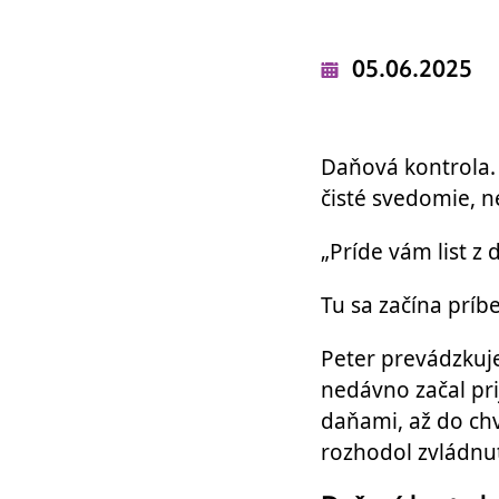
05.06.2025
Daňová kontrola. 
čisté svedomie, 
„Príde vám list z
Tu sa začína príb
Peter prevádzkuje
nedávno začal pr
daňami, až do chv
rozhodol zvládnuť