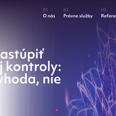
O nás
Právne služby
Refere
zastúpiť
 kontroly:
ýhoda, nie