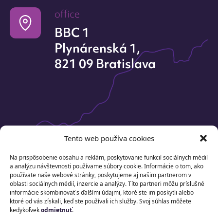
office
BBC 1
Plynárenská 1,
821 09 Bratislava
Tento web používa cookies
Na prispôsobenie obsahu a reklám, poskytovanie funkcií sociálnych médií
a analýzu návštevnosti používame súbory cookie. Informácie o tom, ako
používate naše webové stránky, poskytujeme aj našim partnerom v
oblasti sociálnych médií, inzercie a analýzy. Títo partneri môžu príslušné
informácie skombinovať s ďalšími údajmi, ktoré ste im poskytli alebo
ktoré od vás získali, keď ste používali ich služby. Svoj súhlas môžete
kedykoľvek
odmietnuť
.