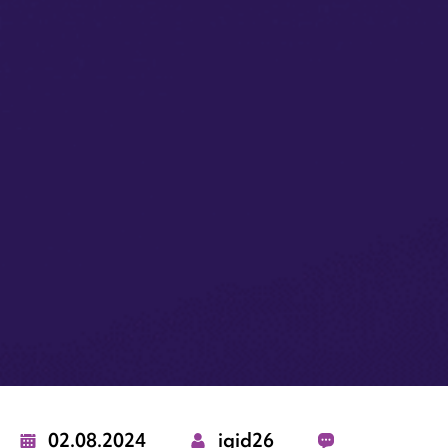
02.08.2024
igid26